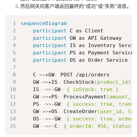
然后网关向客户端返回最终的“成功”或“失败”消息。
1
sequenceDiagram
2
participant
3
participant
4
participant
5
participant
6
participant
7
8
    C
->>
+GW
:
9
    GW
->>
+IS
:
 CheckStock
(product_id)
10
    IS
-->>
-GW
:
{ inStock: true }
11
    GW
->>
+PS
:
 ProcessPayment
(amount, c
12
    PS
-->>
-GW
:
{ success: true, transa
13
    GW
->>
+OS
:
 CreateOrder
(user_id, tra
14
    OS
-->>
-GW
:
{ success: true, orderI
15
    GW
-->>
-C
:
{ orderId: 456, status: 