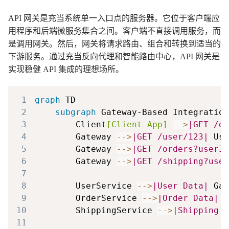
API 网关是充当系统单一入口点的服务器。它位于客户端应
用程序和后端微服务集合之间。客户端不直接调用服务，而
是调用网关。然后，网关将请求路由、组合和转换到适当的
下游服务。通过充当反向代理和智能路由中心，API 网关是
实现稳健 API 集成的理想场所。
1
graph
2
subgraph
3
        Client
[Client App]
-->
|GET /da
4
        Gateway 
-->
|GET /user/123|
 Use
5
        Gateway 
-->
|GET /orders?userId
6
        Gateway 
-->
|GET /shipping?user
7
8
        UserService 
-->
|User Data|
9
        OrderService 
-->
|Order Data|
10
        ShippingService 
-->
|Shipping D
11