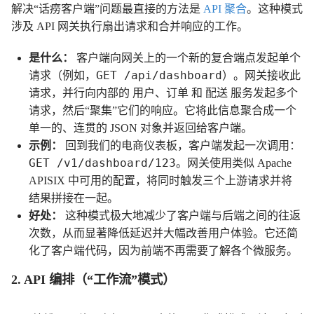
解决“话痨客户端”问题最直接的方法是
API 聚合
。这种模式
涉及 API 网关执行扇出请求和合并响应的工作。
是什么：
客户端向网关上的一个新的复合端点发起单个
GET /api/dashboard
请求（例如，
）。网关接收此
用户
订单
配送
请求，并行向内部的
、
和
服务发起多个
请求，然后“聚集”它们的响应。它将此信息聚合成一个
单一的、连贯的 JSON 对象并返回给客户端。
示例：
回到我们的电商仪表板，客户端发起一次调用：
GET /v1/dashboard/123
。网关使用类似 Apache
APISIX 中可用的配置，将同时触发三个上游请求并将
结果拼接在一起。
好处：
这种模式极大地减少了客户端与后端之间的往返
次数，从而显著降低延迟并大幅改善用户体验。它还简
化了客户端代码，因为前端不再需要了解各个微服务。
2. API 编排（“工作流”模式）