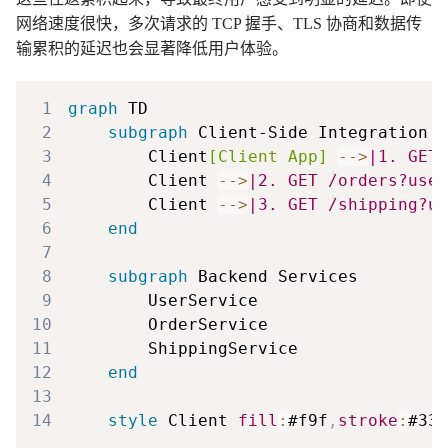
网络速度很快，多次请求的 TCP 握手、TLS 协商和数据传
输累积的延迟也会显著降低用户体验。
1
graph
2
subgraph
3
        Client
[Client App]
-->
|1. GET 
4
        Client 
-->
|2. GET /orders?user
5
        Client 
-->
|3. GET /shipping?us
6
end
7
8
subgraph
9
10
11
12
end
13
14
style
 Client 
fill
:
#f9f
,
stroke
:
#333