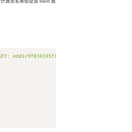
计算签名来验证该 token 是
KEY: edd1c9f034335f136f87ad84b625c8f1'
 -X PUT