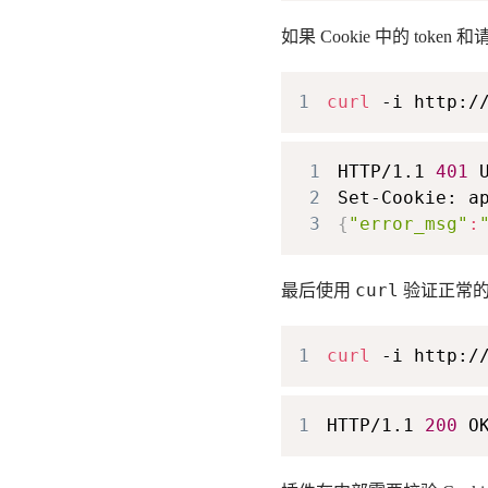
如果 Cookie 中的 toke
1
curl
 -i http:/
1
HTTP/1.1 
401
2
Set-Cookie: a
3
{
"error_msg"
:
curl
最后使用
验证正常
1
curl
 -i http:/
1
HTTP/1.1 
200
 O