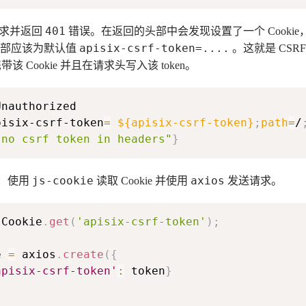
401
该请求并返回
错误。在返回的头部中会发现设置了一个 Cooki
apisix-csrf-token=....
 内部应该为默认值
。这就是 CSRF 
Cookie 并且在请求头写入该 token。
pisix-csrf-token
=
${apisix-csrf-token}
;
path
=
/
"no csrf token in headers"
}
js-cookie
axios
示例：使用
读取 Cookie 并使用
发送请求。
Cookie
.
get
(
'apisix-csrf-token'
)
;
e 
=
 axios
.
create
(
{
apisix-csrf-token'
:
 token
}