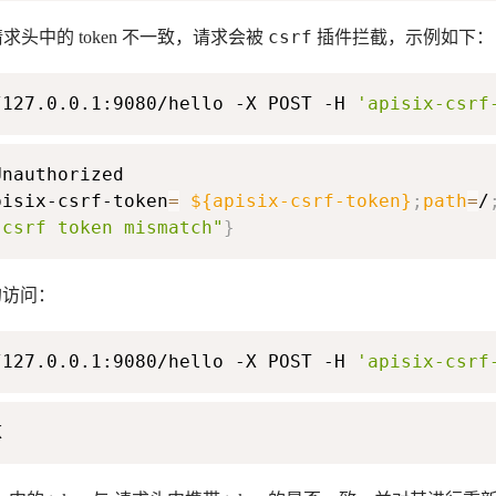
csrf
n 和请求头中的 token 不一致，请求会被
插件拦截，示例如下：
/127.0.0.1:9080/hello -X POST -H 
'apisix-csrf
pisix-csrf-token
=
${apisix-csrf-token}
;
path
=
/
"csrf token mismatch"
}
的访问：
/127.0.0.1:9080/hello -X POST -H 
'apisix-csrf
K