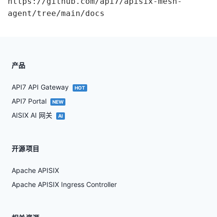
https://github.com/api7/apisix-mesh-
agent/tree/main/docs
产品
API7 API Gateway
HOT
API7 Portal
NEW
AISIX AI 网关
AI
开源项目
Apache APISIX
Apache APISIX Ingress Controller