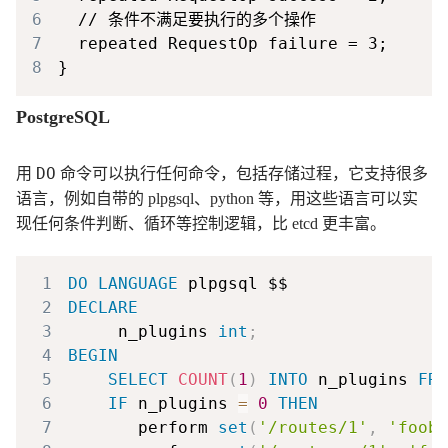
6
7
8
PostgreSQL
DO
用
命令可以执行任何命令，包括存储过程，它支持很多
语言，例如自带的 plpgsql、python 等，用这些语言可以实
现任何条件判断、循环等控制逻辑，比 etcd 更丰富。
1
DO
LANGUAGE
2
DECLARE
3
     n_plugins 
int
;
4
BEGIN
5
SELECT
COUNT
(
1
)
INTO
 n_plugins 
FRO
6
IF
 n_plugins 
=
0
THEN
7
       perform 
set
(
'/routes/1'
,
'fooba