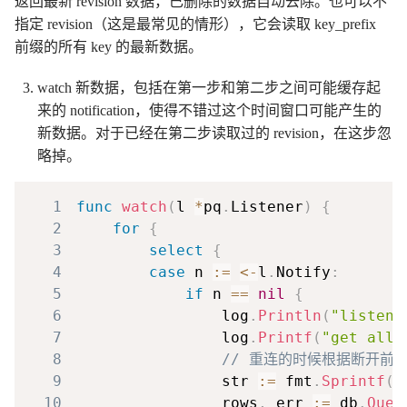
返回最新 revision 数据，已删除的数据自动去除。也可以不
指定 revision（这是最常见的情形），它会读取 key_prefix
前缀的所有 key 的最新数据。
watch 新数据，包括在第一步和第二步之间可能缓存起
来的 notification，使得不错过这个时间窗口可能产生的
新数据。对于已经在第二步读取过的 revision，在这步忽
略掉。
1
func
watch
(
l 
*
pq
.
Listener
)
{
2
for
{
3
select
{
4
case
 n 
:=
<-
l
.
Notify
:
5
if
 n 
==
nil
{
6
                log
.
Println
(
"listene
7
                log
.
Printf
(
"get all 
8
// 重连的时候根据断开前的 
9
                str 
:=
 fmt
.
Sprintf
(
`
10
                rows
,
 err 
:=
 db
.
Quer