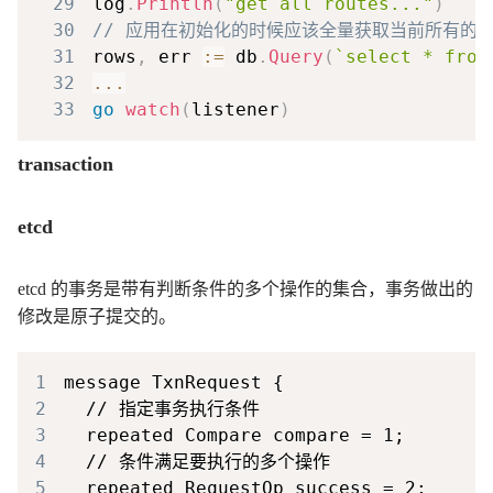
29
log
.
Println
(
"get all routes..."
)
30
// 应用在初始化的时候应该全量获取当前所有的 ke
31
rows
,
 err 
:=
 db
.
Query
(
`select * from
32
...
33
go
watch
(
listener
)
transaction
etcd
etcd 的事务是带有判断条件的多个操作的集合，事务做出的
修改是原子提交的。
1
2
3
4
5