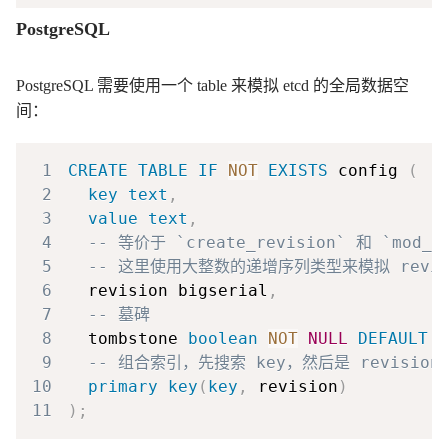
PostgreSQL
PostgreSQL 需要使用一个 table 来模拟 etcd 的全局数据空
间：
1
CREATE
TABLE
IF
NOT
EXISTS
 config 
(
2
key
text
,
3
value
text
,
4
-- 等价于 `create_revision` 和 `mod_re
5
-- 这里使用大整数的递增序列类型来模拟 revis
6
  revision bigserial
,
7
-- 墓碑
8
  tombstone 
boolean
NOT
NULL
DEFAULT
f
9
-- 组合索引，先搜索 key，然后是 revision
10
primary
key
(
key
,
 revision
)
11
)
;