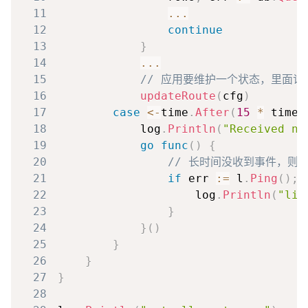
11
...
12
continue
13
}
14
...
15
// 应用要维护一个状态，里面记录
16
updateRoute
(
cfg
)
17
case
<-
time
.
After
(
15
*
 time
.
18
            log
.
Println
(
"Received no
19
go
func
(
)
{
20
// 长时间没收到事件，则
21
if
 err 
:=
 l
.
Ping
(
)
;
 
22
                    log
.
Println
(
"lis
23
}
24
}
(
)
25
}
26
}
27
}
28