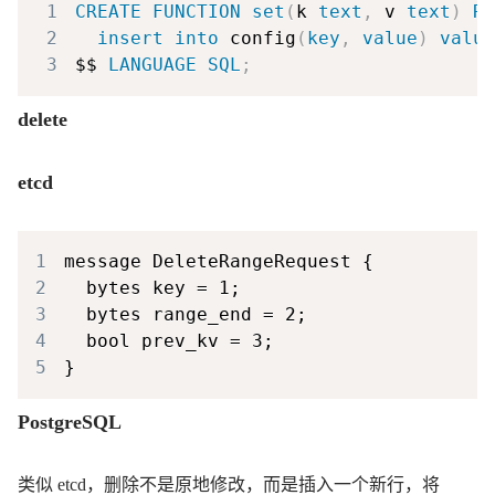
1
CREATE
FUNCTION
set
(
k 
text
,
 v 
text
)
RE
2
insert
into
 config
(
key
,
value
)
value
3
$$ 
LANGUAGE
SQL
;
delete
etcd
1
2
3
4
5
PostgreSQL
类似 etcd，删除不是原地修改，而是插入一个新行，将