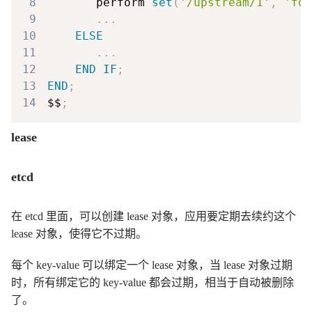
8
       perform 
set
(
'/upstream/1'
,
'foo
9
.
.
.
10
ELSE
11
.
.
.
12
END
IF
;
13
END
;
14
$$
;
lease
etcd
在 etcd 里面，可以创建 lease 对象，应用要定期去续约这个
lease 对象，使得它不过期。
每个 key-value 可以绑定一个 lease 对象，当 lease 对象过期
时，所有绑定它的 key-value 都会过期，相当于自动被删除
了。