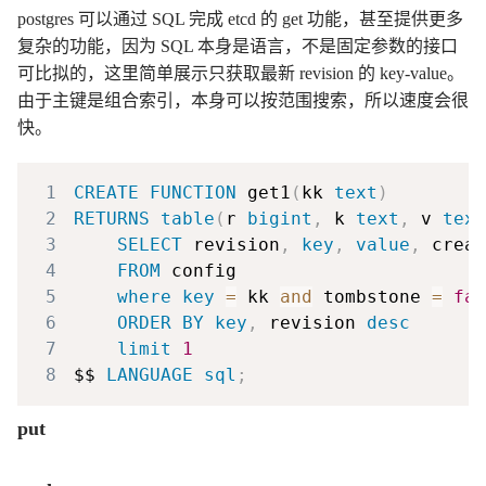
postgres 可以通过 SQL 完成 etcd 的 get 功能，甚至提供更多
复杂的功能，因为 SQL 本身是语言，不是固定参数的接口
可比拟的，这里简单展示只获取最新 revision 的 key-value。
由于主键是组合索引，本身可以按范围搜索，所以速度会很
快。
1
CREATE
FUNCTION
 get1
(
kk 
text
)
2
RETURNS
table
(
r 
bigint
,
 k 
text
,
 v 
text
3
SELECT
 revision
,
key
,
value
,
4
FROM
5
where
key
=
 kk 
and
 tombstone 
=
fal
6
ORDER
BY
key
,
 revision 
desc
7
limit
1
8
$$ 
LANGUAGE
sql
;
put