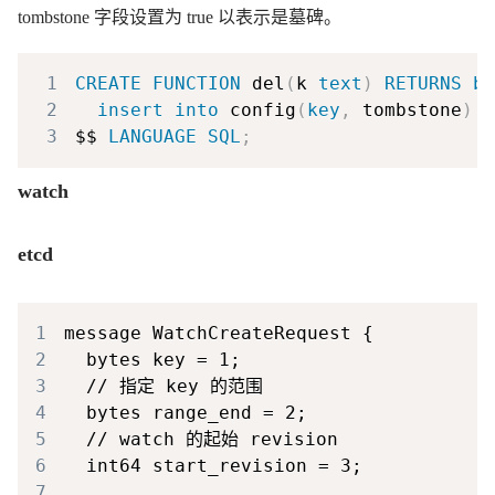
tombstone 字段设置为 true 以表示是墓碑。
1
CREATE
FUNCTION
 del
(
k 
text
)
RETURNS
bi
2
insert
into
 config
(
key
,
 tombstone
)
v
3
$$ 
LANGUAGE
SQL
;
watch
etcd
1
2
3
4
5
6
7