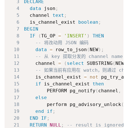
3
DECLARE
4
data
 json
;
5
  channel 
text
;
6
  is_channel_exist 
boolean
;
7
BEGIN
8
IF
(
TG_OP 
=
'INSERT'
)
THEN
9
-- 将改动用 JSON 编码
10
data
=
 row_to_json
(
NEW
)
;
11
-- 从 key 提取分发的 channel name
12
    channel 
=
(
select
 SUBSTRING
(
NEW
.
13
-- 如果当前有应用在 watch，则通过 cha
14
    is_channel_exist 
=
not
 pg_try_ad
15
if
 is_channel_exist 
then
16
        PERFORM pg_notify
(
channel
,
d
17
else
18
        perform pg_advisory_unlock
(
9
19
end
if
;
20
END
IF
;
21
RETURN
NULL
;
-- result is ignored 