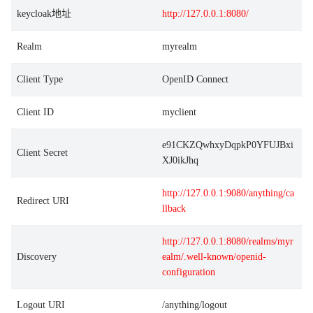
keycloak地址
http://127.0.0.1:8080/
Realm
myrealm
Client Type
OpenID Connect
Client ID
myclient
e91CKZQwhxyDqpkP0YFUJBxi
Client Secret
XJ0ikJhq
http://127.0.0.1:9080/anything/ca
Redirect URI
llback
http://127.0.0.1:8080/realms/myr
Discovery
ealm/.well-known/openid-
configuration
Logout URI
/anything/logout