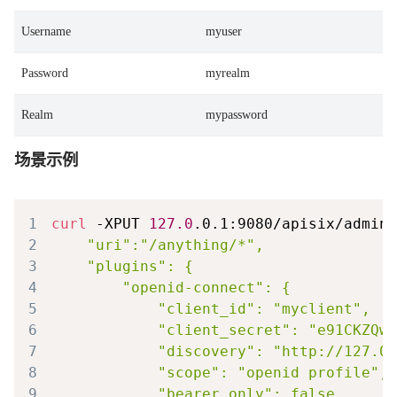
Username
myuser
Password
myrealm
Realm
mypassword
场景示例
1
curl
 -XPUT 
127.0
.0.1:9080/apisix/admin/
2
3
4
5
6
7
8
9