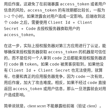
access_token
用后作废。这避免了在前端暴露
或者用户
access_token
信息的风险，
的有效期都比较长，一般为
1~2 个小时。如果泄露会对用户造成一定影响。后端收到这
code
Client Id + Client
个
之后，需要使用
Secret + Code
去授权服务器换取用户的
access_token
。
在这一步，实际上授权服务器对第三方应用进行了认证，能
access_token
够确保来授权服务器获取
的机器是可信任
code
的，而不是任何一个人拿到
之后都能来授权服务器进
code
token
code
行
换
。如果
被黑客获取到，如果他没
Client Id + Client Secret
有
也无法使用，就算
code
有，也要和真正的应用服务器竞争，因为
一次有效，
code
用后作废，加大了攻击难度。相反，如果不经过
直接
access_token
返回
或用户信息，那么一旦泄露就会对用
户造成影响。
简单说就是，client secret 不能暴露给前端（验证 client），