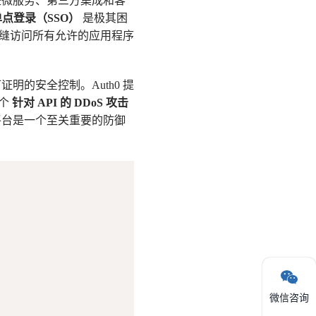
是微服务、第三方集成和客
单点登录（SSO）
是极其困
以无缝访问所有允许的应用程序
证明的安全控制。Auth0 提
一个
针对 API 的 DDoS 攻击
平台是一个至关重要的防御
微信咨询