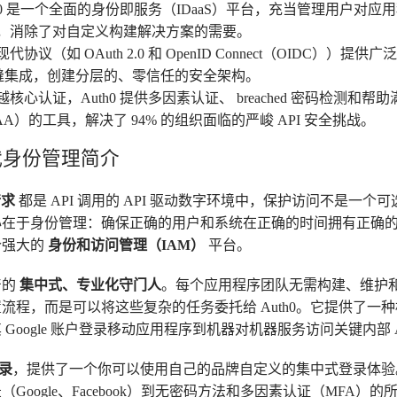
th0 是一个全面的身份即服务（IDaaS）平台，充当管理用户对应用
，消除了对自定义构建解决方案的需要。
代协议（如 OAuth 2.0 和 OpenID Connect（OIDC））提供广
 网关无缝集成，创建分层的、零信任的安全架构。
越核心认证，Auth0 提供多因素认证、 breached 密码检测和
PAA）的工具，解决了 94% 的组织面临的严峻 API 安全挑战。
现代身份管理简介
请求
都是 API 调用的 API 驱动数字环境中，保护访问不是一
心在于身份管理：确保正确的用户和系统在正确的时间拥有正确
个强大的
身份和访问管理（IAM）
平台。
产的
集中式、专业化守门人
。每个应用程序团队无需构建、维护
流程，而是可以将这些复杂的任务委托给 Auth0。它提供了一
Google 账户登录移动应用程序到机器对机器服务访问关键内部 A
录
，提供了一个你可以使用自己的品牌自定义的集中式登录体验
Google、Facebook）到无密码方法和多因素认证（MFA）