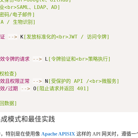
业<br>SAML、LDAP、AD]
无密码/电子邮件]
FA / 生物识别]
证
-->
 K
[发放标准化的<br>JWT / 访问令牌]
效令牌的请求
-->
 L
[令牌验证和<br>策略执行]
权检查}
效且权限正常
-->
 N
[受保护的 API /<br>微服务]
效/过期
-->
 O
[阻止请求并返回 401]
回数据]
：集成模式和最佳实践
构中，特别是在使用像
Apache APISIX
这样的 API 网关时，遵循