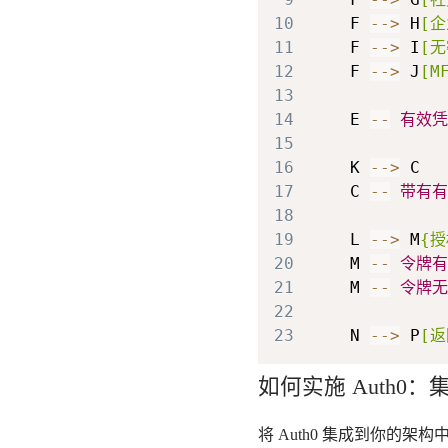
10
    F 
-->
 H
[企
11
    F 
-->
 I
[
12
    F 
-->
 J
[M
13
14
    E 
--
有效凭
15
16
    K 
-->
17
    C 
--
带有有
18
19
    L 
-->
 M
{授
20
    M 
--
令牌有
21
    M 
--
令牌无
22
23
    N 
-->
 P
[返
如何实施 Auth0
将 Auth0 集成到你的架