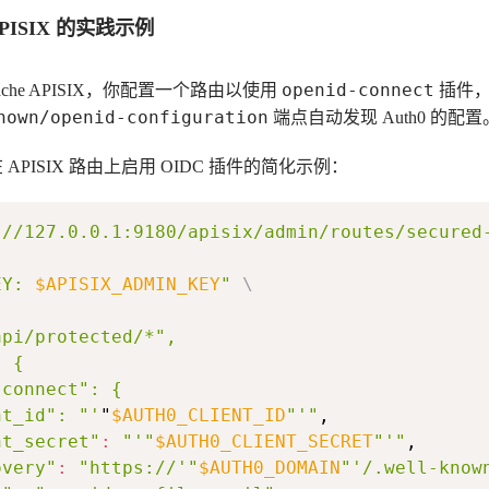
APISIX 的实践示例
openid-connect
che APISIX，你配置一个路由以使用
插件，将
nown/openid-configuration
端点自动发现 Auth0 的配置
 在 APISIX 路由上启用 OIDC 插件的简化示例：
://127.0.0.1:9180/apisix/admin/routes/secured
EY: 
$APISIX_ADMIN_KEY
"
\
nt_id": "'
"
$AUTH0_CLIENT_ID
"'"
nt_secret"
:
"'"
$AUTH0_CLIENT_SECRET
"'"
overy"
:
"https://'"
$AUTH0_DOMAIN
"'/.well-know