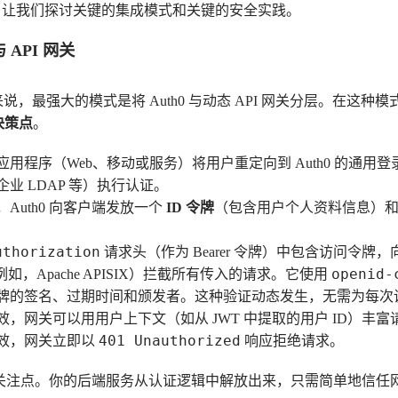
。让我们探讨关键的集成模式和关键的安全实践。
 API 网关
来说，最强大的模式是将 Auth0 与动态 API 网关分层。在这种模
决策点
。
用程序（Web、移动或服务）将用户重定向到 Auth0 的通用登录
业 LDAP 等）执行认证。
Auth0 向客户端发放一个
ID 令牌
（包含用户个人资料信息）
uthorization
请求头（作为 Bearer 令牌）中包含访问令牌，向
openid-
例如，Apache APISIX）拦截所有传入的请求。它使用
验证令牌的签名、过期时间和颁发者。这种验证动态发生，无需为每次调用
效，网关可以用用户上下文（如从 JWT 中提取的用户 ID）丰
401 Unauthorized
效，网关立即以
响应拒绝请求。
地分离了关注点。你的后端服务从认证逻辑中解放出来，只需简单地信