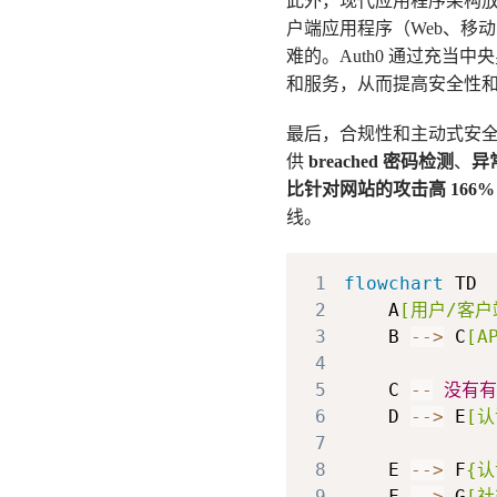
此外，现代应用程序架构
户端应用程序（Web、移
难的。Auth0 通过充当
和服务，从而提高安全性
最后，合规性和主动式安全至关
供
breached 密码检测
、
异
比针对网站的攻击高 166%
线。
1
flowchart
2
    A
[用户/客户
3
    B 
-->
 C
[A
4
5
    C 
--
没有有
6
    D 
-->
 E
[认
7
8
    E 
-->
 F
{认
9
    F 
-->
 G
[社