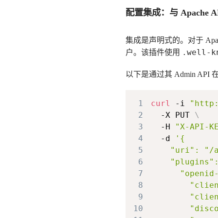
配置集成：与 Apache 
集成是声明式的。对于 Apa
.well-k
户。该插件使用
以下是通过其 Admin API
1
curl
 -i 
"http
2
  -X PUT 
\
3
  -H 
"X-API-K
4
  -d 
5
6
7
8
        "clie
9
"clie
10
"disc