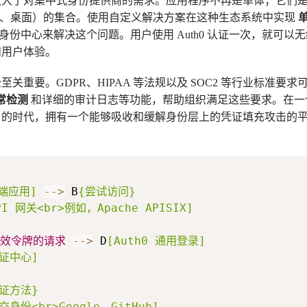
放大了对集中式身份提供商的需求。应用程序不再是单体；它们
动、桌面）的集合。使用自定义解决方案在这种生态系统中实现
中央身份中心来解决这个问题。用户使用 Auth0 认证一次，就可
和用户体验。
重要。GDPR、HIPAA 等法规以及 SOC2 等行业标准要求可
常检测
和详细的审计日志等功能，帮助组织满足这些要求。在
的时代，拥有一个能够吸收和缓解身份层上的凭证填充攻击的
端应用]
-->
 B
{尝试访问}
PI 网关<br>例如，Apache APISIX]
效令牌的请求
-->
 D
[Auth0 通用登录]
证中心]
证方法}
交身份<br>Google、GitHub]