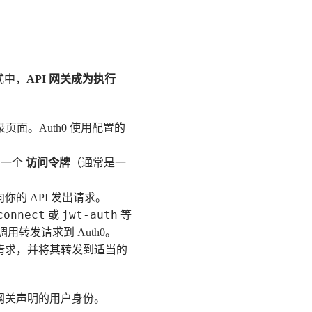
式中，
API 网关成为执行
页面。Auth0 使用配置的
和一个
访问令牌
（通常是一
你的 API 发出请求。
connect
jwt-auth
或
等
转发请求到 Auth0。
富请求，并将其转发到适当的
任网关声明的用户身份。