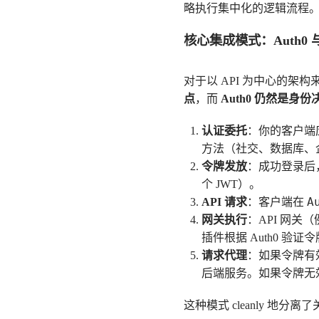
略执行集中化的逻辑流程
核心集成模式：Auth0 与
对于以 API 为中心的架构
点
，而
Auth0 仍然是身份
认证委托
：你的客户端应
方法（社交、数据库、企
令牌发放
：成功登录后，
个 JWT）。
A
API 请求
：客户端在
网关执行
：API 网关（
插件根据 Auth0 
请求代理
：如果令牌有
后端服务。如果令牌无
这种模式 cleanly 