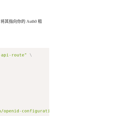
其指向你的 Auth0 租
。
-api-route"
\
n/openid-configuration"