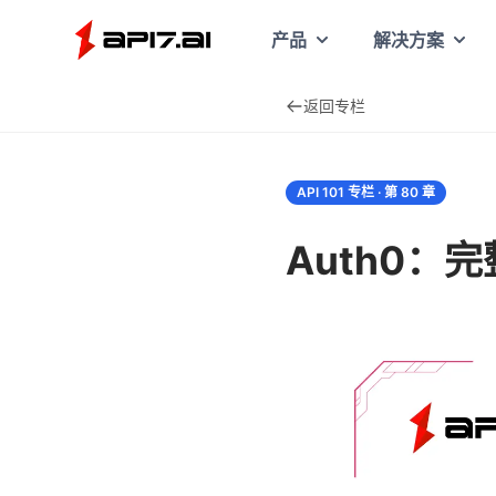
API7
产品
解决方案
返回专栏
API 101 专栏 · 第
80
章
Auth0：