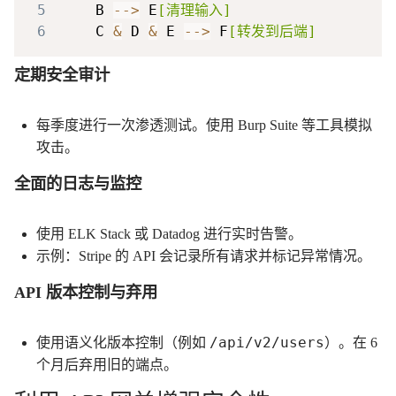
5
    B 
-->
 E
[清理输入]
6
    C 
&
 D 
&
 E 
-->
 F
[转发到后端]
定期安全审计
每季度进行一次渗透测试。使用 Burp Suite 等工具模拟
攻击。
全面的日志与监控
使用 ELK Stack 或 Datadog 进行实时告警。
示例：Stripe 的 API 会记录所有请求并标记异常情况。
API 版本控制与弃用
/api/v2/users
使用语义化版本控制（例如
）。在 6
个月后弃用旧的端点。