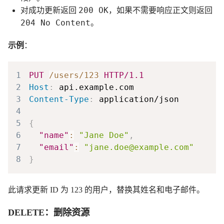
200 OK
对成功更新返回
，如果不需要响应正文则返回
204 No Content
。
示例
：
1
PUT
/users/123
HTTP/1.1
2
Host
:
api.example.com
3
Content-Type
:
application/json
4
5
{
6
"name"
:
"Jane Doe"
,
7
"email"
:
"jane.doe@example.com"
8
}
此请求更新 ID 为 123 的用户，替换其姓名和电子邮件。
DELETE：删除资源