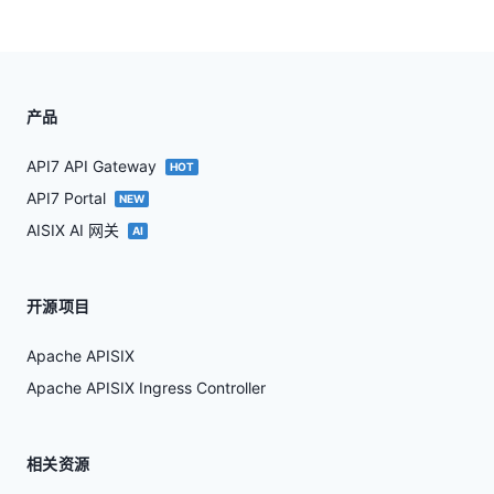
产品
API7 API Gateway
HOT
API7 Portal
NEW
AISIX AI 网关
AI
开源项目
Apache APISIX
Apache APISIX Ingress Controller
相关资源