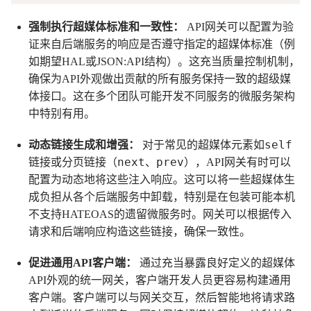
强制执行超媒体标准和一致性：
API网关可以配置为验
证来自后端服务的响应是否遵守指定的超媒体标准（例
如期望HAL或JSON:API结构）。这充当质量控制机制，
确保为API外观做出贡献的所有服务保持一致的超级媒
体接口。这在多个团队可能开发不同服务的微服务架构
中特别有用。
self
动态链接生成和增强：
对于常见的超媒体元素如
next
prev
链接或分页链接（
、
），API网关有时可以
配置为动态地将这些注入响应。这可以将一些超媒体生
成负担从各个后端服务中卸载，特别是在包装可能本机
不支持HATEOAS的遗留微服务时。网关可以根据传入
请求和后端响应构造这些链接，确保一致性。
促进通用API客户端：
通过充当暴露良好定义的超媒体
API外观的统一网关，客户端开发人员更容易构建通用
客户端。客户端可以与网关交互，然后智能地将请求路