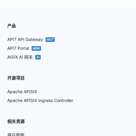
产品
API7 API Gateway
HOT
API7 Portal
NEW
AISIX AI 网关
AI
开源项目
Apache APISIX
Apache APISIX Ingress Controller
相关资源
用户案例