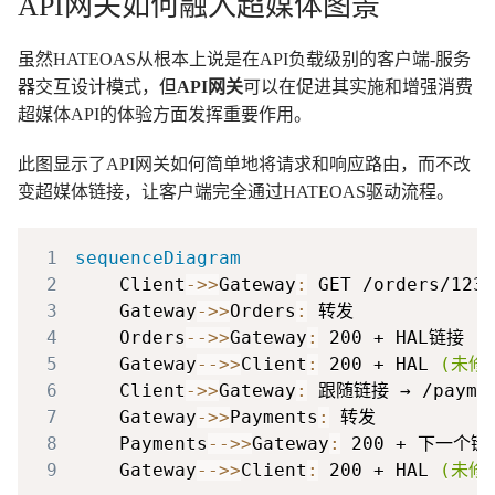
API网关如何融入超媒体图景
虽然HATEOAS从根本上说是在API负载级别的客户端-服务
器交互设计模式，但
API网关
可以在促进其实施和增强消费
超媒体API的体验方面发挥重要作用。
此图显示了API网关如何简单地将请求和响应路由，而不改
变超媒体链接，让客户端完全通过HATEOAS驱动流程。
1
sequenceDiagram
2
    Client
->>
Gateway
:
3
    Gateway
->>
Orders
:
4
    Orders
-->>
Gateway
:
5
    Gateway
-->>
Client
:
 200 + HAL 
(未修
6
    Client
->>
Gateway
:
7
    Gateway
->>
Payments
:
8
    Payments
-->>
Gateway
:
9
    Gateway
-->>
Client
:
 200 + HAL 
(未修