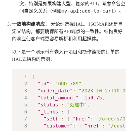
突，特别是如果构建大型、复杂的API，考虑命名空
my-api:add-to-cart
间自定义关系（例如
）。
一致地构建响应：
无论你选择HAL、JSON:API还是自
定义结构，都要确保所有API端点的一致性。结构良好
的响应使客户端更容易解析和利用超媒体。
以下是一个演示带有嵌入行项目和操作链接的订单的
HAL式结构的示例：
1
{
2
"id"
:
"ORD-789"
,
3
"order_date"
:
"2023-10-27T10:00
4
"total_amount"
:
150.75
,
5
"status"
:
"处理中"
,
6
"_links"
:
{
7
"self"
:
{
"href"
:
"/orders/OR
8
"customer"
:
{
"href"
:
"/custo