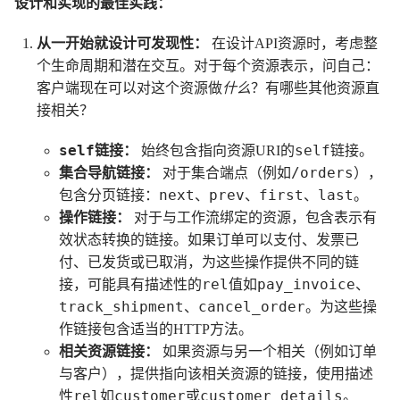
设计和实现的最佳实践：
从一开始就设计可发现性：
在设计API资源时，考虑整
个生命周期和潜在交互。对于每个资源表示，问自己：
客户端现在可以对这个资源做
什么
？有哪些其他资源直
接相关？
self
self
链接：
始终包含指向资源URI的
链接。
/orders
集合导航链接：
对于集合端点（例如
），
next
prev
first
last
包含分页链接：
、
、
、
。
操作链接：
对于与工作流绑定的资源，包含表示有
效状态转换的链接。如果订单可以支付、发票已
付、已发货或已取消，为这些操作提供不同的链
rel
pay_invoice
接，可能具有描述性的
值如
、
track_shipment
cancel_order
、
。为这些操
作链接包含适当的HTTP方法。
相关资源链接：
如果资源与另一个相关（例如订单
与客户），提供指向该相关资源的链接，使用描述
rel
customer
customer_details
性
如
或
。