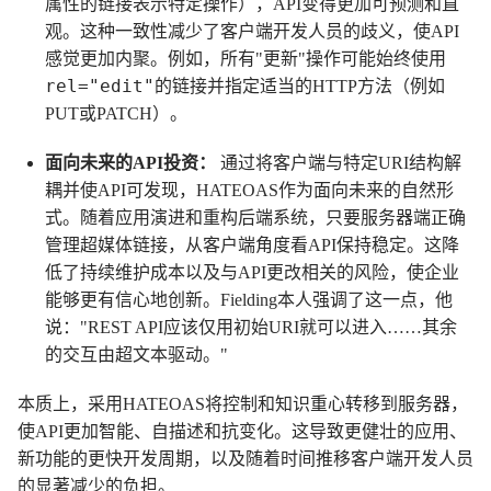
属性的链接表示特定操作），API变得更加可预测和直
观。这种一致性减少了客户端开发人员的歧义，使API
感觉更加内聚。例如，所有"更新"操作可能始终使用
rel="edit"
的链接并指定适当的HTTP方法（例如
PUT或PATCH）。
面向未来的API投资：
通过将客户端与特定URI结构解
耦并使API可发现，HATEOAS作为面向未来的自然形
式。随着应用演进和重构后端系统，只要服务器端正确
管理超媒体链接，从客户端角度看API保持稳定。这降
低了持续维护成本以及与API更改相关的风险，使企业
能够更有信心地创新。Fielding本人强调了这一点，他
说："REST API应该仅用初始URI就可以进入……其余
的交互由超文本驱动。"
本质上，采用HATEOAS将控制和知识重心转移到服务器，
使API更加智能、自描述和抗变化。这导致更健壮的应用、
新功能的更快开发周期，以及随着时间推移客户端开发人员
的显著减少的负担。