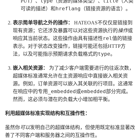
type
title
PUT）、
（资源的媒体类型）、
（人类
hreflang
可读的描述）和
（链接资源的语言）。
表示简单导航之外的操作：
HATEOAS不仅仅是链接到
现有资源；它还涉及暴露可以对这些资源执行的
操作
或
rel
响应其当前状态。这些操作由具有描述性
值的链接
表示。对于状态改变操作，链接可能还包括HTTP方
type
法，以及可能指示预期请求负载格式的
。
嵌入相关资源：
为了减少客户端需要进行的往返次数，
超媒体标准通常允许在主资源响应中直接嵌入相关资
源。例如，订单资源可以嵌入其关联的行项目。这通常
_embedded
embedded
在响应中的专用
或
部分完成。
然而，这必须与潜在的负载大小增加相平衡。
利用超媒体标准实现结构和互操作性：
虽然你
可以
发明自己的超媒体结构，但使用既定标准显著改
善了不同客户端和服务器之间的互操作性。