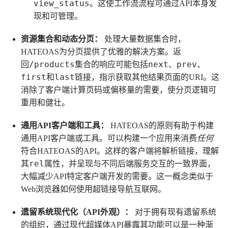
view_status
。这使工作流流程可通过API本身发
现和可管理。
资源集合和动态分页：
处理大量数据集合时，
HATEOAS为分页提供了优雅的解决方案。返
/products
next
prev
回
集合的响应可能包括
、
、
first
last
和
链接，指示获取其他结果页面的URI。这
消除了客户端计算页码或偏移量的需要，使分页逻辑可
重用和健壮。
通用API客户端和工具：
HATEOAS的原则有助于构建
通用API客户端或工具。可以构建一个应用来消费
任何
符合HATEOAS的API。这样的客户端将解析链接，理解
rel
其
属性，并呈现与不同后端服务交互的一致界面，
大幅减少API特定客户端开发的需要。这一概念类似于
Web浏览器如何使用超链接导航互联网。
遗留系统现代化（API外观）：
对于拥有现有遗留系统
的组织，通过现代超媒体API暴露其功能可以是一种渐