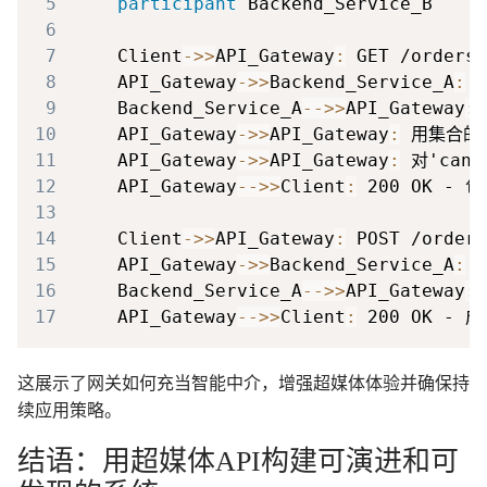
5
participant
6
7
    Client
->>
API_Gateway
:
8
    API_Gateway
->>
Backend_Service_A
:
9
    Backend_Service_A
-->>
API_Gateway
:
10
    API_Gateway
->>
API_Gateway
:
11
    API_Gateway
->>
API_Gateway
:
12
    API_Gateway
-->>
Client
:
13
14
    Client
->>
API_Gateway
:
 POST /orders
15
    API_Gateway
->>
Backend_Service_A
:
16
    Backend_Service_A
-->>
API_Gateway
:
17
    API_Gateway
-->>
Client
:
 200 OK -
这展示了网关如何充当智能中介，增强超媒体体验并确保持
续应用策略。
结语：用超媒体API构建可演进和可