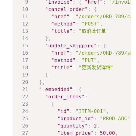
9
"invoice"
:
{
"href"
:
"/invoic
10
"cancel_order"
:
{
11
"href"
:
"/orders/ORD-789/ca
12
"method"
:
"POST"
,
13
"title"
:
"取消此订单"
14
}
,
15
"update_shipping"
:
{
16
"href"
:
"/orders/ORD-789/sh
17
"method"
:
"PUT"
,
18
"title"
:
"更新发货详情"
19
}
20
}
,
21
"_embedded"
:
{
22
"order_items"
:
[
23
{
24
"id"
:
"ITEM-001"
,
25
"product_id"
:
"PROD-ABC"
,
26
"quantity"
:
2
,
27
"item_price"
:
50.00
,