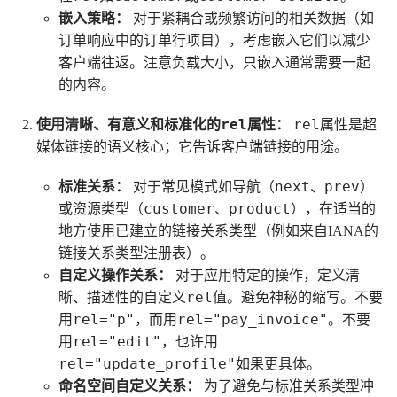
嵌入策略：
对于紧耦合或频繁访问的相关数据（如
订单响应中的订单行项目），考虑嵌入它们以减少
客户端往返。注意负载大小，只嵌入通常需要一起
的内容。
rel
rel
使用清晰、有意义和标准化的
属性：
属性是超
媒体链接的语义核心；它告诉客户端链接的用途。
next
prev
标准关系：
对于常见模式如导航（
、
）
customer
product
或资源类型（
、
），在适当的
地方使用已建立的链接关系类型（例如来自IANA的
链接关系类型注册表）。
自定义操作关系：
对于应用特定的操作，定义清
rel
晰、描述性的自定义
值。避免神秘的缩写。不要
rel="p"
rel="pay_invoice"
用
，而用
。不要
rel="edit"
用
，也许用
rel="update_profile"
如果更具体。
命名空间自定义关系：
为了避免与标准关系类型冲