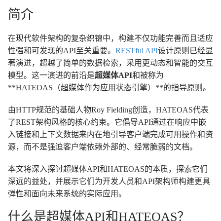
简介
在现代软件架构的复杂织锦中，构建不仅功能完善而且适应
性强和可发现的API至关重要。
RESTful API
设计原则已经显
著演进，超越了简单的数据检索，采用更动态和智能的交互
模型。这一演进的前沿是
超媒体API
和被称为
**HATEOAS（超媒体作为应用状态引擎）**的指导原则。
由HTTP规范的基础人物Roy Fielding创造，HATEOAS代表
了REST架构风格的核心约束。它倡导API通过在响应中嵌
入链接和上下文数据来内在地引导客户端完成可用操作和资
源，而不是强迫客户端依赖外部的、经常脆弱的文档。
本文将深入探讨超媒体API和HATEOAS的本质，探索它们
深远的益处，并展示它们为开发人员和API架构师构建更具
弹性和面向未来系统的实际应用。
什么是超媒体API和HATEOAS？