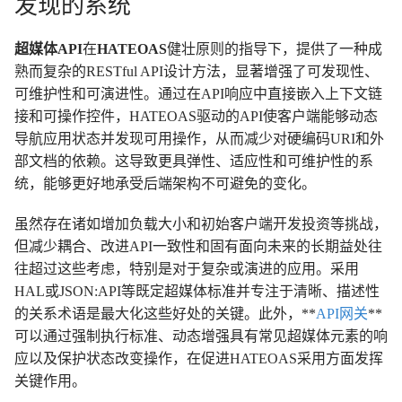
发现的系统
超媒体API
在
HATEOAS
健壮原则的指导下，提供了一种成
熟而复杂的RESTful API设计方法，显著增强了可发现性、
可维护性和可演进性。通过在API响应中直接嵌入上下文链
接和可操作控件，HATEOAS驱动的API使客户端能够动态
导航应用状态并发现可用操作，从而减少对硬编码URI和外
部文档的依赖。这导致更具弹性、适应性和可维护性的系
统，能够更好地承受后端架构不可避免的变化。
虽然存在诸如增加负载大小和初始客户端开发投资等挑战，
但减少耦合、改进API一致性和固有面向未来的长期益处往
往超过这些考虑，特别是对于复杂或演进的应用。采用
HAL或JSON:API等既定超媒体标准并专注于清晰、描述性
的关系术语是最大化这些好处的关键。此外，**
API网关
**
可以通过强制执行标准、动态增强具有常见超媒体元素的响
应以及保护状态改变操作，在促进HATEOAS采用方面发挥
关键作用。