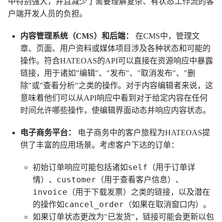
中特别强大，并且减少了需要理解复杂、有状态工作流的客
户端开发人员的负担。
内容管理系统（CMS）和后端：
在CMS中，管理文
章、页面、用户资料或媒体项目涉及各种状态和可能的
操作。符合HATEOAS的API可以直接在资源响应中暴露
链接，用于诸如"编辑"、"发布"、"取消发布"、"删
除"或"查看分析"之类的操作。对于内容编辑者来说，这
意味着他们可以从API响应中看到对于给定内容在任何
时间允许哪些操作，使编辑界面动态并响应内容状态。
电子商务平台：
电子商务中的客户旅程为HATEOAS提
供了丰富的应用场景。考虑客户下达的订单：
self
初始订单响应可能包括诸如
（用于订单详
customer
情）、
（用于查看客户信息）、
invoice
（用于下载发票）之类的链接，以及潜在
cancel_order
的操作如
（如果在取消窗口内）。
如果订单状态更改为"已发货"，链接可能会更新以包