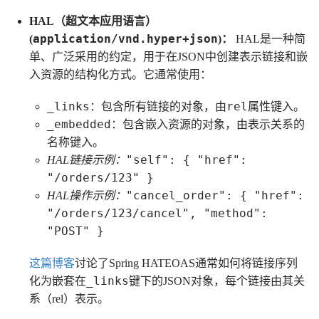
HAL（超文本应用语言）
application/vnd.hyper+json
(
)：
HAL是一种简
单、广泛采用的约定，用于在JSON中创建表示链接和嵌
入资源的结构化方式。它通常使用：
_links
rel
：包含所有链接的对象，由
属性键入。
_embedded
：包含嵌入资源的对象，由表示关系的
名称键入。
"self": { "href":
HAL链接示例：
"/orders/123" }
"cancel_order": { "href":
HAL操作示例：
"/orders/123/cancel", "method":
"POST" }
这篇博客
讨论了Spring HATEOAS通常如何将链接序列
_links
化为嵌套在
键下的JSON对象，每个链接由其关
系（rel）表示。