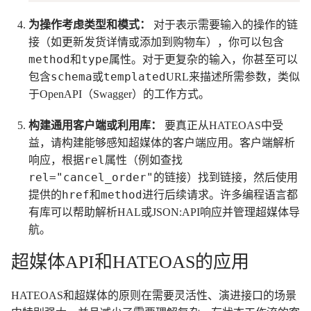
为操作考虑类型和模式：
对于表示需要输入的操作的链
接（如更新发货详情或添加到购物车），你可以包含
method
type
和
属性。对于更复杂的输入，你甚至可以
schema
templated
包含
或
URL来描述所需参数，类似
于OpenAPI（Swagger）的工作方式。
构建通用客户端或利用库：
要真正从HATEOAS中受
益，请构建能够感知超媒体的客户端应用。客户端解析
rel
响应，根据
属性（例如查找
rel="cancel_order"
的链接）找到链接，然后使用
href
method
提供的
和
进行后续请求。许多编程语言都
有库可以帮助解析HAL或JSON:API响应并管理超媒体导
航。
超媒体API和HATEOAS的应用
HATEOAS和超媒体的原则在需要灵活性、演进接口的场景