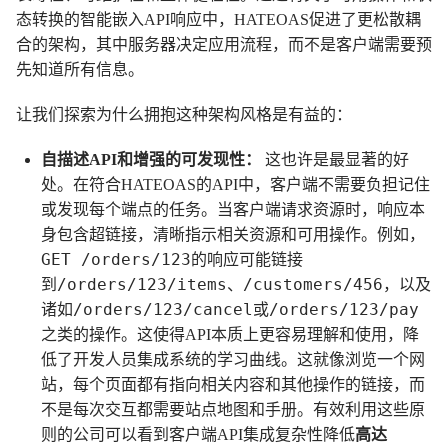
态转换的智能嵌入API响应中，HATEOAS促进了更松散耦
合的架构，其中服务器决定应用流程，而不是客户端需要预
先知道所有信息。
让我们探索为什么拥抱这种架构风格是有益的：
自描述API和增强的可发现性：
这也许是最显著的好
处。在符合HATEOAS的API中，客户端不需要负担记住
或发现每个端点的任务。当客户端请求资源时，响应本
身包含超链接，清晰指示相关资源和可用操作。例如，
GET /orders/123
的响应可能链接
/orders/123/items
/customers/456
到
、
，以及
/orders/123/cancel
/orders/123/pay
诸如
或
之类的操作。这使得API本质上更容易理解和使用，降
低了开发人员集成系统的学习曲线。这就像浏览一个网
站，每个页面都有指向相关内容和其他操作的链接，而
不是每次交互都需要站点地图和手册。有效利用这些原
则的公司可以看到客户端API集成复杂性降低
高达