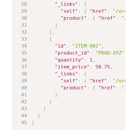
28
"_links"
:
{
29
"self"
:
{
"href"
:
"/ord
30
"product"
:
{
"href"
:
"/
31
}
32
}
,
33
{
34
"id"
:
"ITEM-002"
,
35
"product_id"
:
"PROD-XYZ"
,
36
"quantity"
:
1
,
37
"item_price"
:
50.75
,
38
"_links"
:
{
39
"self"
:
{
"href"
:
"/ord
40
"product"
:
{
"href"
:
"/
41
}
42
}
43
]
44
}
45
}