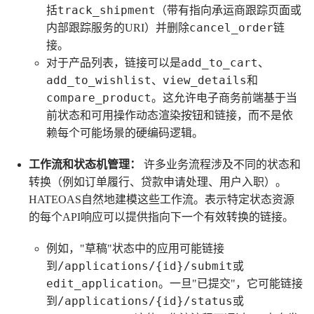
track_shipment
括
（带有指向承运商跟踪页面或
cancel_order
内部跟踪服务的URI）并删除
链
接。
add_to_cart
对于产品列表，链接可以是
、
add_to_wishlist
view_details
、
和
compare_product
。这允许电子商务前端基于当
前状态和可用操作动态渲染按钮和链接，而不是依
赖每个可能场景的硬编码逻辑。
工作流和状态机管理：
许多业务流程涉及不同的状态和
转换（例如订单履行、贷款申请处理、用户入职）。
HATEOAS自然地建模这些工作流。表示特定状态资源
的每个API响应可以提供指向下一个有效转换的链接。
例如，"草稿"状态中的应用可能链接
/applications/{id}/submit
到
或
edit_application
。一旦"已提交"，它可能链接
/applications/{id}/status
到
或