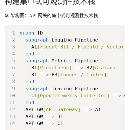
构建集中式可观测性技术栈
🛠️ 架构图：API 网关的集中式可观测性技术栈
1
graph
2
subgraph
3
    A1
[Fluent Bit / Fluentd / Vector]
4
end
5
subgraph
6
    B1
[Prometheus]
-->
 B2
[Grafana]
7
    B1 
-->
 B3
[Thanos / Cortex]
8
end
9
subgraph
10
    C1
[OpenTelemetry Collector]
-->
 C2
11
end
12
  API_GW
[API Gateway]
-->
13
  API_GW 
-->
14
  API_GW 
-->
 C1