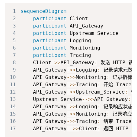
1
sequenceDiagram
2
participant
3
participant
4
participant
5
participant
6
participant
7
participant
8
    Client
->>
API_Gateway
:
9
    API_Gateway
->>
Logging
:
10
    API_Gateway
->>
Monitoring
:
11
    API_Gateway
->>
Tracing
:
12
    API_Gateway
->>
Upstream_Service
:
13
    Upstream_Service
-->>
API_Gateway
:
14
    API_Gateway
->>
Logging
:
15
    API_Gateway
->>
Monitoring
:
16
    API_Gateway
->>
Tracing
:
17
    API_Gateway
-->>
Client
:
 返回 HTTP 