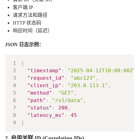
客户端 IP
请求方法和路径
HTTP 状态码
响应时间（延迟）
JSON 日志示例：
1
{
2
"timestamp"
:
"2025-04-12T10:00:00Z"
,
3
"request_id"
:
"abc123"
,
4
"client_ip"
:
"203.0.113.1"
,
5
"method"
:
"GET"
,
6
"path"
:
"/v1/data"
,
7
"status"
:
200
,
8
"latency_ms"
:
45
9
}
2. 启用关联 ID (Correlation IDs)