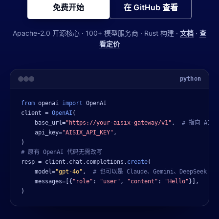
免费开始
在 GitHub 查看
Apache-2.0 开源核心 · 100+ 模型服务商 · Rust 构建 ·
文档
·
查
看定价
python
from
 openai 
import
 OpenAI

client = 
OpenAI
(

    base_url=
"https://your-aisix-gateway/v1"
,  
# 指向 AISI
    api_key=
"AISIX_API_KEY"
,

# 原有 OpenAI 代码无需改写
resp = client.chat.completions.
create
(

    model=
"gpt-4o"
,  
# 也可以是 Claude、Gemini、DeepSeek 等
    messages=[{
"role"
: 
"user"
, 
"content"
: 
"Hello"
}],

)