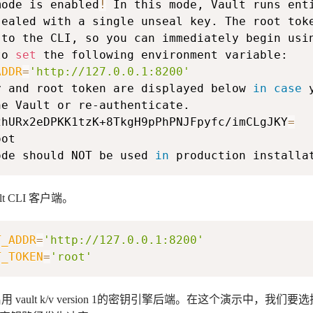
mode is enabled
!
to 
set
ADDR
=
'http://127.0.0.1:8200'
y and root token are displayed below 
in
case
2hURx2eDPKK1tzK+8TkgH9pPhPNJFpyfc/imCLgJKY
=
ode should NOT be used 
in
 production installa
 CLI 客户端。
T_ADDR
=
'http://127.0.0.1:8200'
T_TOKEN
=
'root'
 vault k/v version 1的密钥引擎后端。在这个演示中，我们要