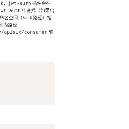
ck
jwt-auth
，
插件会在
jwt-auth
中查找（如果启
命名空间（Vault 路径）指
议你为路径
v/apisix/consumer
前