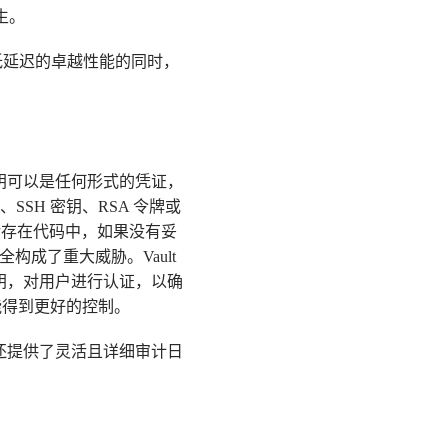
而生。
低延迟的卓越性能的同时，
密钥可以是任何形式的凭证，
SH 密钥、RSA 令牌或
储存在代码中，如果没有妥
安全构成了重大威胁。Vault
密钥，对用户进行认证，以确
能得到更好的控制。
它还提供了灵活且详细审计日