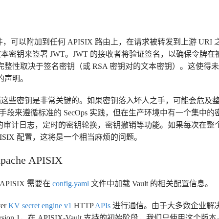
可以附加到任何 APISIX 路由上，在请求被转发到上游 URI 
本密钥来签署 JWT。JWT 的接收者将验证签名，以确保令牌
体完整性取决于签名密钥（或 RSA 密钥对的文本密钥）。这使
中的声明。
储这些密钥是非常关键的。如果密钥落入坏人之手，可能会危及
采取了一切手段来遵循标准的 SecOps 实践，但在生产环境中有一个
有详细的审计日志，定时的密钥轮换，密钥撤销等功能。如果每次在
APISIX 配置，这将是一个相当麻烦的问题。
ache APISIX
 APISIX 需要在
config.yaml
文件中加载 Vault 的相关配置信息。
ver
KV secret engine v1
HTTP
APIs
进行通信。由于大多数企业解
ine - Version 1，在 APISIX-Vault 支持的初始阶段，我们只