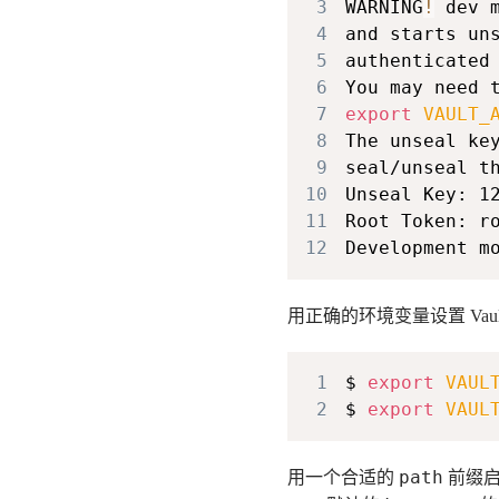
3
WARNING
!
 dev 
4
5
6
You may need 
7
export
VAULT_
8
The unseal ke
9
10
Unseal Key: 1
11
12
Development m
用正确的环境变量设置 Vault
1
$ 
export
VAUL
2
$ 
export
VAUL
path
用一个合适的
前缀启用