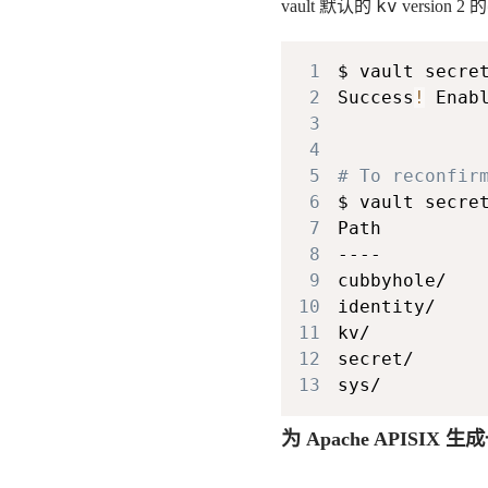
kv
vault 默认的
version
1
$ vault secre
2
Success
!
3
4
5
# To reconfir
6
7
8
9
10
11
12
13
sys/         
为 Apache APISIX 生