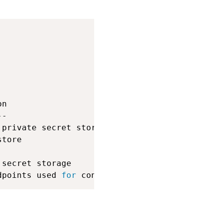
dpoints used 
for
 control, policy and debuggin