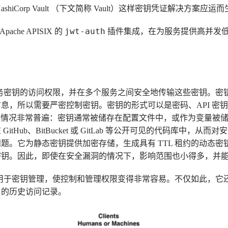
hiCorp Vault （下文简称 Vault）这样密钥凭证解决方案应运
jwt-auth
ache APISIX 的
插件集成，在为服务提供高并发
管理服务密钥的访问权限，并在多个服务之间安全地传输这些密钥。
，所以需要严密控制密钥。密钥的形式可以是密码、API 密钥、S
的情况非常普遍：密钥通常被储存在配置文件中，或作为变量被
tHub、BitBucket 或 GitLab 等公开可见的代码库中，从而对
题。它为静态密钥提供加密存储，生成具有 TTL 租约的动态
密钥。因此，即使在安全漏洞的情况下，影响范围也小得多，并
户界面用于密钥管理，使控制和管理权限变得非常容易。不仅如此，
户的历史访问记录。