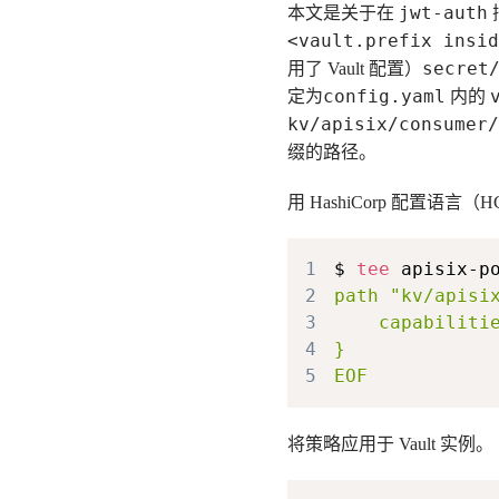
jwt-auth
本文是关于在
<vault.prefix insid
secret
用了 Vault 配置）
config.yaml
定为
内的
kv/apisix/consumer/
缀的路径。
用 HashiCorp 配置语
1
$ 
tee
 apisix-p
2
3
4
5
将策略应用于 Vault 实例。