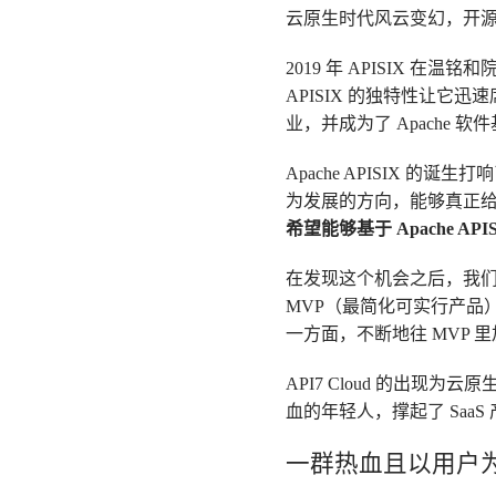
云原生时代风云变幻，开
2019 年 APISIX 在温
APISIX 的独特性让它迅速席卷
业，并成为了 Apache 
Apache APISIX 
为发展的方向，能够真正
希望能够基于 Apache AP
在发现这个机会之后，我们很快
MVP（最简化可实行产品
一方面，不断地往 MVP
API7 Cloud 的出
血的年轻人，撑起了 Saa
一群热血且以用户