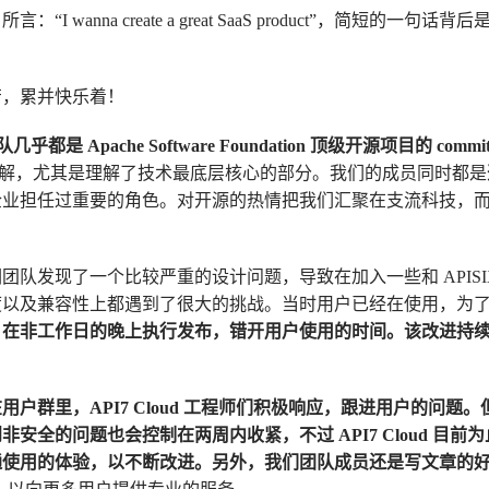
I wanna create a great SaaS product”，简短的一
苦，累并快乐着！
几乎都是 Apache Software Foundation 顶级开源项目的 committ
入的了解，尤其是理解了技术最底层核心的部分。我们的成员同时都是
企业担任过重要的角色。对开源的热情把我们汇聚在支流科技，
团队发现了一个比较严重的设计问题，导致在加入一些和 APISI
度以及兼容性上都遇到了很大的挑战。当时用户已经在使用，为
：
在非工作日的晚上执行发布，错开用户使用的时间。该改进持
用户群里，API7 Cloud 工程师们积极响应，跟进用户的问
安全的问题也会控制在两周内收紧，不过 API7 Cloud 目
通使用的体验，以不断改进。另外，我们团队成员
还是写文章的