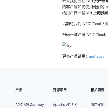
未来我们会在
API 资产管
的客户是如何使用他们的 A
给用户做一些
API 上的预
请期待我们 API7 Clou
扫码一键注册 API7 Cloud
更多产品试用：
api7.ai/try
产品
开源项目
相关资源
API7 API Gateway
Apache APISIX
用户案例