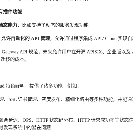
所有插件功能
的动态能力
，比如支持了动态的服务发现功能
K，允许自动化的 API 管理
，允许通过程序集成 API7 Cloud 实现
IX Gateway API 规范，未来允许用户在开源 APISIX、企业版以及 
据迁移的成本。
loud 特色鲜明，提供了诸多功能，例如：
 管理、SSL 证书管理、灰度发布、精细化路由等多种功能，并能通过导
oud 聚合延迟、QPS、HTTP 状态码分布、HTTP 请求成功率等状态信
时发现系统中的潜在问题