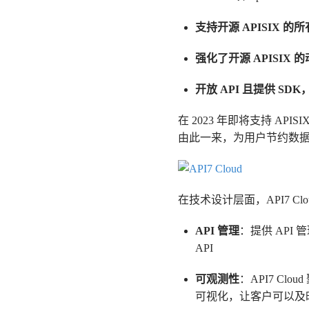
支持开源 APISIX 的
强化了开源 APISIX 
开放 API 且提供 SD
在 2023 年即将支持 APIS
由此一来，为用户节约数
在技术设计层面，API7 C
API 管理
：提供 API
API
可观测性
：API7 Cl
可视化，让客户可以及