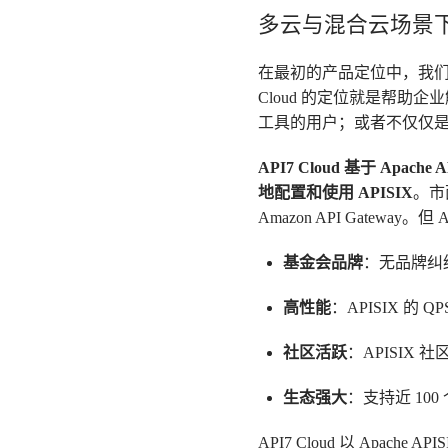
多云与混合云场景下的
在最初的产品定位中，我
Cloud 的定位就是帮助
工具的用户；或者不仅仅
API7 Cloud 基于 Ap
地配置和使用 APISIX
。市面
Amazon API Gateway。
基金会品牌
：无品牌纠
高性能
：APISIX 的 Q
社区活跃
：APISIX
生态强大
：支持近 10
API7 Cloud 以 Apac