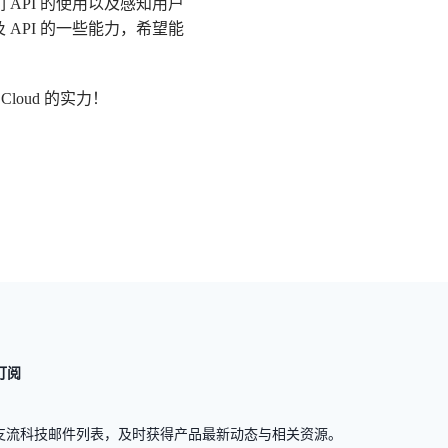
API 的使用以及感知用户
 API 的一些能力，希望能
loud 的实力！
订阅
支流科技邮件列表，及时获得产品最新动态与相关资源。