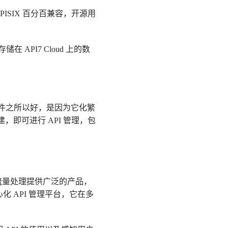
APISIX 百分百兼容，开源用
API7 Cloud 上的数
好的软件之所以好，是因为它化繁
，即可进行 API 管理，包
流量处理提供广泛的产品，
推出的中心化 API 管理平台，它在多