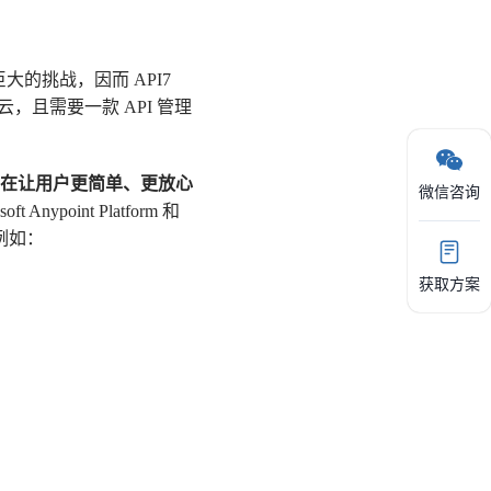
大的挑战，因而 API7
，且需要一款 API 管理
产品化，旨在让用户更简单、更放心
微信咨询
ypoint Platform 和
的，例如：
获取方案