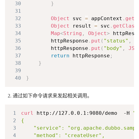
30
}
31
32
Object
 svc 
=
 appContext
.
getB
33
Object
 result 
=
 svc
.
getClass
34
Map
<
String
,
Object
>
 httpResp
35
        httpResponse
.
put
(
"status"
,
2
36
        httpResponse
.
put
(
"body"
,
JSO
37
return
 httpResponse
;
38
}
39
40
}
通过如下命令请求来发起相关调用。
1
curl
 http://127.0.0.1:9080/demo  -H 
"H
2
3
4