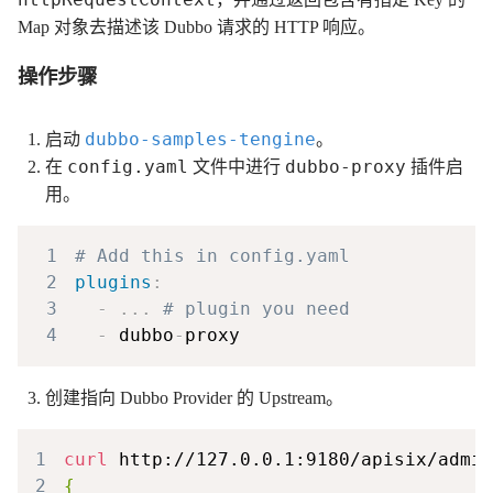
Map 对象去描述该 Dubbo 请求的 HTTP 响应。
操作步骤
dubbo-samples-tengine
启动
。
config.yaml
dubbo-proxy
在
文件中进行
插件启
用。
1
# Add this in config.yaml
2
plugins
:
3
-
...
# plugin you need
4
-
 dubbo
-
proxy
创建指向 Dubbo Provider 的 Upstream。
1
curl
 http://127.0.0.1:9180/apisix/admin
2