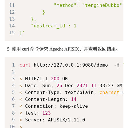
11
12
13
14
15
使用 curl 命令请求 Apache APISIX，并查看返回结果。
1
curl
 http://127.0.0.1:9080/demo  -H 
"H
2
3
<
 HTTP/1.1 
200
4
<
 Date: Sun, 
26
 Dec 
2021
11
5
<
 Content-Type: text/plain
;
charset
=
6
<
 Content-Length: 
14
7
<
8
<
 test: 
123
9
<
10
<