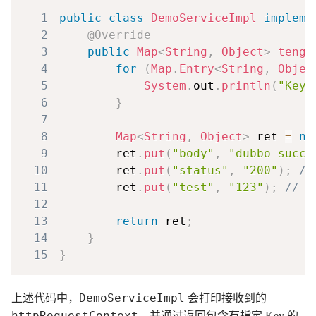
1
public
class
DemoServiceImpl
impleme
2
@Override
3
public
Map
<
String
,
Object
>
tengi
4
for
(
Map
.
Entry
<
String
,
Objec
5
System
.
out
.
println
(
"Key 
6
}
7
8
Map
<
String
,
Object
>
 ret 
=
ne
9
        ret
.
put
(
"body"
,
"dubbo succe
10
        ret
.
put
(
"status"
,
"200"
)
;
//
11
        ret
.
put
(
"test"
,
"123"
)
;
// h
12
13
return
 ret
;
14
}
15
}
DemoServiceImpl
上述代码中，
会打印接收到的
httpRequestContext
，并通过返回包含有指定 Key 的