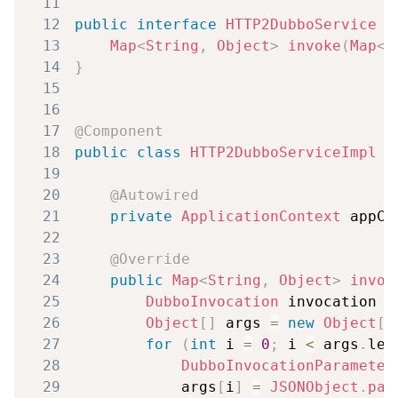
11
12
public
interface
HTTP2DubboService
{
13
Map
<
String
,
Object
>
invoke
(
Map
<
S
14
}
15
16
17
@Component
18
public
class
HTTP2DubboServiceImpl
i
19
20
@Autowired
21
private
ApplicationContext
 appCo
22
23
@Override
24
public
Map
<
String
,
Object
>
invok
25
DubboInvocation
 invocation 
=
26
Object
[
]
 args 
=
new
Object
[
i
27
for
(
int
 i 
=
0
;
 i 
<
 args
.
len
28
DubboInvocationParameter
29
            args
[
i
]
=
JSONObject
.
par