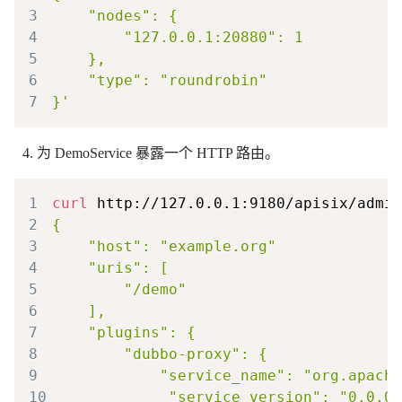
3
4
5
6
7
为 DemoService 暴露一个 HTTP 路由。
1
curl
 http://127.0.0.1:9180/apisix/admin
2
3
4
5
6
7
8
9
10