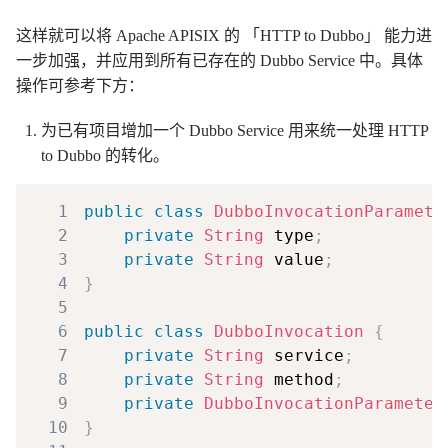
这样就可以将 Apache APISIX 的 「HTTP to Dubbo」 能力进
一步加强，并应用到所有已存在的 Dubbo Service 中。具体
操作可参考下方：
为已有项目增加一个 Dubbo Service 用来统一处理 HTTP
to Dubbo 的转化。
1
public
class
DubboInvocationParamete
2
private
String
 type
;
3
private
String
 value
;
4
}
5
6
public
class
DubboInvocation
{
7
private
String
 service
;
8
private
String
 method
;
9
private
DubboInvocationParameter
10
}