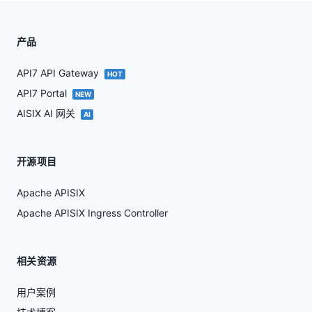
产品
API7 API Gateway
HOT
API7 Portal
NEW
AISIX AI 网关
AI
开源项目
Apache APISIX
Apache APISIX Ingress Controller
相关资源
用户案例