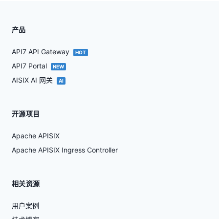
产品
API7 API Gateway
HOT
API7 Portal
NEW
AISIX AI 网关
AI
开源项目
Apache APISIX
Apache APISIX Ingress Controller
相关资源
用户案例