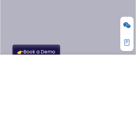
产品
API7 API Gateway
HOT
API7 Portal
NEW
AISIX AI 网关
AI