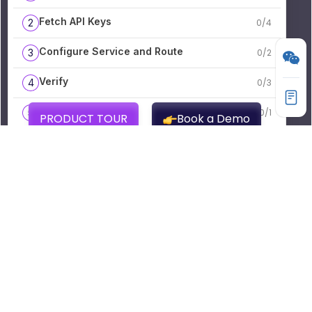
产品
API7 API Gateway
HOT
API7 Portal
NEW
AISIX AI 网关
AI