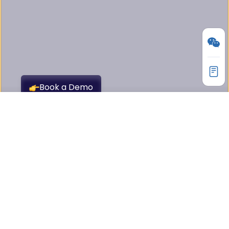
产品
API7 API Gateway
HOT
API7 Portal
NEW
AISIX AI 网关
AI