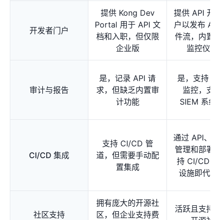
提供 Kong Dev
提供 API 
Portal 用于 API 文
户以发布 AP
开发者门户
档和入职，但仅限
件流，内置
企业版
监控仪表
是，记录 API 请
是，支持 v4 
审计与报告
求，但缺乏内置审
监控，支
计功能
SIEM 系
通过 API、C
支持 CI/CD 管
管理和部署
CI/CD 集成
道，但需要手动配
持 CI/CD 
置集成
设施即代码
拥有庞大的开源社
活跃且支持
社区支持
区，但企业支持费