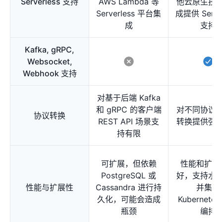
Serverless 支持
AWS Lambda 等
他云原生技
Serverless 平台集
成提供 Server
成
支持
Kafka, gRPC,
Websocket,
Webhook 支持
对基于后端 Kafka
和 gRPC 的客户端
对不同协议
协议转换
REST API 场景支
转换提供强
持有限
可扩展，但依赖
性能和扩展
PostgreSQL 或
好，支持水
性能与扩展性
Cassandra 进行持
并集成
久化，可能会造成
Kubernete
瓶颈
编排