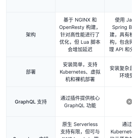
基于 NGINX 和
使用 Java
OpenResty 构建，
Spring Bo
架构
针对高性能进行了
建，具有模
优化，但 Lua 脚本
构，包含网
会增加延迟
理 API 和
安装简单，支持
安装复杂且
部署
Kubernetes、虚拟
环境受
机和裸机部署
通过插件提供核心
GraphQL 支持
GraphQL 功能
原生 Serverless
通过与
支持有限，但可与
Kubernete