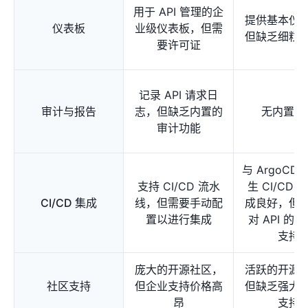
用于 API 管理的企
提供基本仪
仪表板
业级仪表板，但需
但缺乏细粒
要许可证
记录 API 请求日
审计与报告
志，但缺乏内置的
无内置审
审计功能
与 ArgoCD
支持 CI/CD 流水
生 CI/CD 
CI/CD 集成
线，但需要手动配
成良好，但
置以进行集成
对 API 的 C
支持
庞大的开源社区，
活跃的开源
社区支持
但企业支持价格高
但缺乏强大
昂
支持