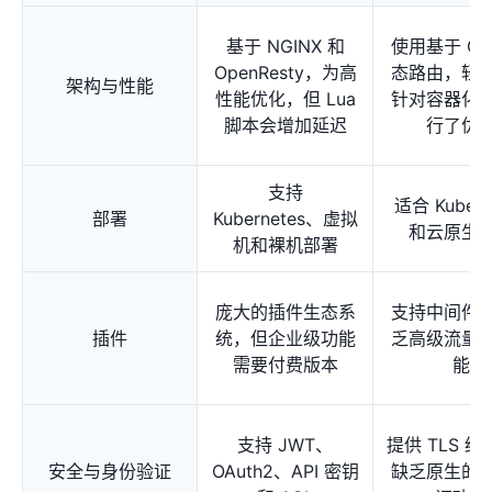
基于 NGINX 和
使用基于 Go
OpenResty，为高
态路由，轻
架构与性能
性能优化，但 Lua
针对容器化
脚本会增加延迟
行了优
支持
适合 Kubern
部署
Kubernetes、虚拟
和云原生
机和裸机部署
庞大的插件生态系
支持中间件
插件
统，但企业级功能
乏高级流量
需要付费版本
能
支持 JWT、
提供 TLS 
安全与身份验证
OAuth2、API 密钥
缺乏原生的