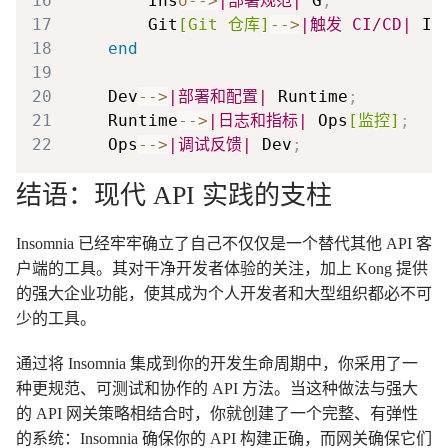
16
        Ins
o-->
|部署规范|
 G
;
17
        Git
[Git 仓库]
-->
|触发 CI/CD|
 In
18
end
19
20
    Dev
-->
|部署和配置|
 Runtime
;
21
    Runtime
-->
|日志和指标|
 Ops
[监控]
;
22
    Ops
-->
|调试反馈|
 Dev
;
结语：现代 API 实践的支柱
Insomnia 已经牢牢确立了自己不仅仅是一个替代其他 API 客
户端的工具。其对干净开发者体验的关注，加上 Kong 提供
的强大企业功能，使其成为个人开发者和大型组织都必不可
少的工具。
通过将 Insomnia 集成到你的开发生命周期中，你采用了一
种更规范、可测试和协作的 API 方法。当这种做法与强大
的 API 网关策略相结合时，你就创建了一个完整、有弹性
的系统：Insomnia 确保你的 API 构建正确，而网关确保它们