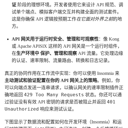
证
阶段的理想环境。开发者使用它来设计 API 规范、调
试单个端点、模拟客户端交互并构建全面的测试套件。
这是你确保 API 逻辑按预期工作
在它面对外界之前
的地
方。
API 网关用于运行时安全、管理和可观察性
：像 Kong
或 Apache APISIX 这样的 API 网关是一个运行时组件，
在
生产环境中
保护、管理和观察
API 流量。它处理边缘
的认证、速率限制、流量路由、转换和日志记录。
真正的协同作用在工作流中实现：你可以使用 Insomnia 来
主动测试和验证配置在你的 API 网关上的策略
。例如，你
可以向端点发送一连串请求，以确认网关的速率限制插件正
429 Too Many Requests
确地返回
状态。你还可以通
401
过验证没有有效 API 密钥的请求是否被阻止并返回
Unauthorized
响应来测试认证。
下图显示了数据流和配置如何在开发环境（Insomnia）和运