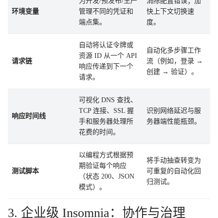
为开发/预发布/生产
消除配置错误；加
环境变量
管理不同的凭证和
快上下文切换速
端点集。
度。
自动将认证令牌或
自动化多步骤工作
资源 ID 从一个 API
请求链
流（例如，登录 →
响应传递到下一个
创建 → 验证）。
请求。
可视化 DNS 查找、
TCP 连接、SSL 握
识别网络延迟与服
响应时间线
手和服务器处理所
务器端性能瓶颈。
花费的时间。
以编程方式根据预
将手动抽查转变为
期验证每个响应
测试脚本
可重复的自动化回
（状态 200、JSON
归测试。
模式）。
3. 企业级 Insomnia：协作与治理