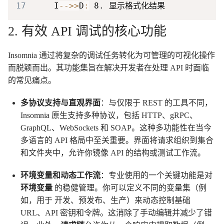
17
    I
-->>
D
:
 8. 显示格式化结果
2. 有效 API 调试的核心功能
Insomnia 通过将复杂的调试任务转化为可管理的可视化操作
而脱颖而出。其功能集旨在解决开发者在处理 API 时面临
的常见痛点。
多协议支持与直观界面
：与仅限于 REST 的工具不同，
Insomnia 原生支持多种协议，包括 HTTP、gRPC、
GraphQL、WebSockets 和 SOAP。这种多功能性在当今
多语言的 API 格局中至关重要。界面将请求组织到集合
和文件夹中，允许你镜像 API 的结构或测试工作流。
环境变量和动态工作流
：专业使用的一个关键功能是对
环境变量
的稳健管理。你可以定义不同的变量集（例
开发
预发布
生产
如，用于
、
、
）来动态控制基础
URL、API 密钥和令牌。这消除了手动编辑并减少了错