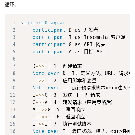
循环。
1
sequenceDiagram
2
participant
3
participant
4
participant
5
participant
6
7
    D
->>
I
:
8
Note over
 D, I
:
9
    I
->>
I
:
10
Note over
 I
:
11
    I
->>
G
:
12
    G
->>
A
:
13
    A
-->>
G
:
14
    G
-->>
I
:
15
    I
->>
I
:
16
Note over
 I
: