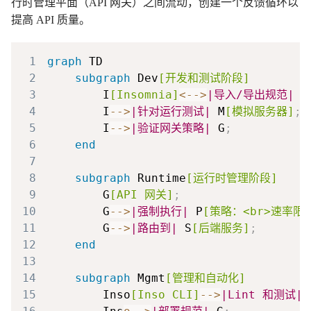
行时管理平面（API 网关）之间流动，创建一个反馈循环以
提高 API 质量。
1
graph
2
subgraph
 Dev
[开发和测试阶段]
3
        I
[Insomnia]
<-->
|导入/导出规范|
 O
4
        I
-->
|针对运行测试|
 M
[模拟服务器]
;
5
        I
-->
|验证网关策略|
 G
;
6
end
7
8
subgraph
 Runtime
[运行时管理阶段]
9
        G
[API 网关]
;
10
        G
-->
|强制执行|
 P
[策略：<br>速率限
11
        G
-->
|路由到|
 S
[后端服务]
;
12
end
13
14
subgraph
 Mgmt
[管理和自动化]
15
        Inso
[Inso CLI]
-->
|Lint 和测试|
 