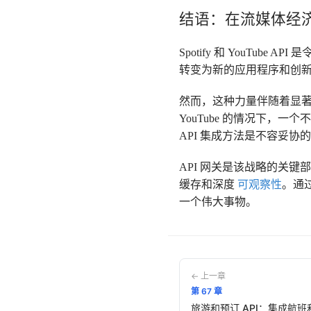
结语：在流媒体经
Spotify 和 YouT
转变为新的应用程序和创
然而，这种力量伴随着显著
YouTube 的情况下
API 集成方法是不容妥协
API 网关是该战略的关
缓存和深度
可观察性
。通
一个伟大事物。
← 上一章
第
67
章
旅游和预订 API：集成航