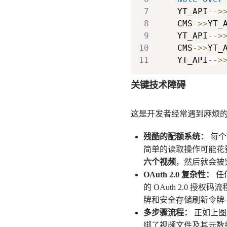
7
    YT_API
-->
8
    CMS
->>
YT_
9
    YT_API
-->
10
    CMS
->>
YT_
11
    YT_API
-->
关键技术障碍
这是开发者经常遇到麻烦的地方
残酷的配额系统：
每个
简单的读取操作可能花
六个视频
，然后就会被
OAuth 2.0 复杂性：
任
的 OAuth 2.0 
牌和安全存储刷新令牌
多步骤流程：
正如上图
绑了视频文件及其元数