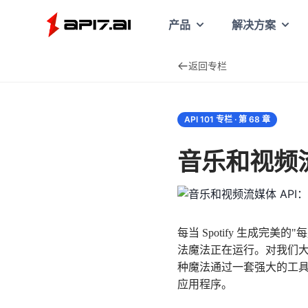
API7
产品
解决方案
返回专栏
API 101 专栏 · 第
68
章
音乐和视频流媒体
每当 Spotify 生成完
法魔法正在运行。对我们
种魔法通过一套强大的工
应用程序。