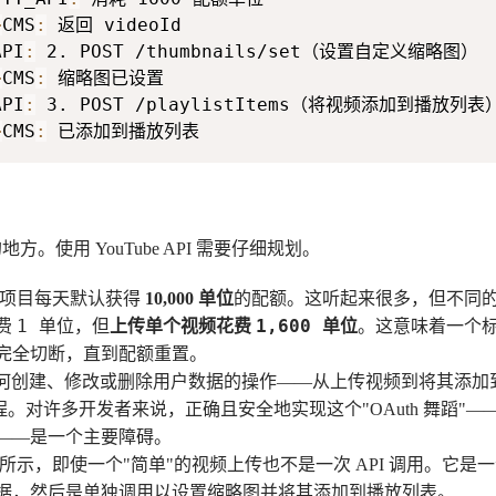
>
CMS
:
API
:
>
CMS
:
API
:
>
CMS
:
 已添加到播放列表
。使用 YouTube API 需要仔细规划。
项目每天默认获得
10,000 单位
的配额。这听起来很多，但不同
1 单位
1,600 单位
费
，但
上传单个视频花费
。这意味着一个
完全切断，直到配额重置。
何创建、修改或删除用户数据的操作——从上传视频到将其添加
授权码流程。对许多开发者来说，正确且安全地实现这个"OAuth 舞蹈
——是一个主要障碍。
所示，即使一个"简单"的视频上传也不是一次 API 调用。它是
据，然后是单独调用以设置缩略图并将其添加到播放列表。