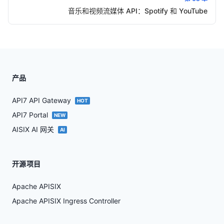
音乐和视频流媒体 API：Spotify 和 YouTube
产品
API7 API Gateway
HOT
API7 Portal
NEW
AISIX AI 网关
AI
开源项目
Apache APISIX
Apache APISIX Ingress Controller