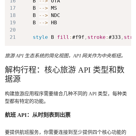
16
    B 
-->
17
    B 
-->
18
    B 
-->
19
    B 
-->
20
21
style
 B 
fill
:
#f9f
,
stroke
:
#333
,
stro
旅游 API 生态系统的简化视图，API 网关作为中央枢纽。
解构行程：核心旅游 API 类型和数
据源
构建旅游应用程序需要缝合几种不同的 API 类型，每种类
型都有特定的功能。
航班 API：从时刻表到出票
要提供航班服务，你需要连接到至少提供四个核心功能的