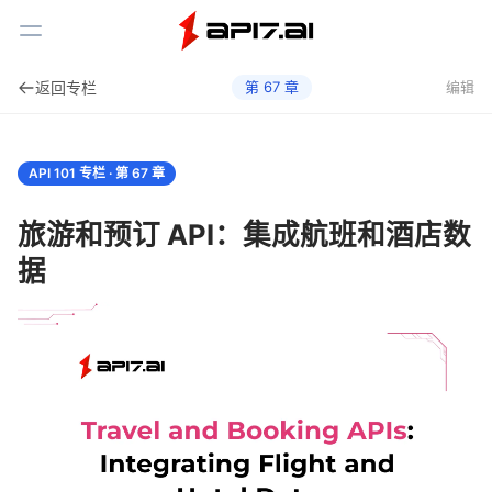
Toggle Menu
返回专栏
第
67
章
编辑
API 101 专栏 · 第
67
章
旅游和预订 API：集成航班和酒店数
据