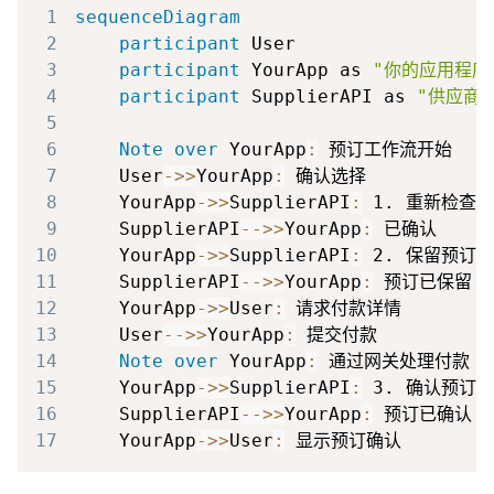
1
sequenceDiagram
2
participant
3
participant
 YourApp as 
"你的应用程序
4
participant
 SupplierAPI as 
"供应商 
5
6
Note over
 YourApp
:
7
    User
->>
YourApp
:
8
    YourApp
->>
SupplierAPI
:
9
    SupplierAPI
-->>
YourApp
:
10
    YourApp
->>
SupplierAPI
:
11
    SupplierAPI
-->>
YourApp
:
12
    YourApp
->>
User
:
13
    User
-->>
YourApp
:
14
Note over
 YourApp
:
15
    YourApp
->>
SupplierAPI
:
16
    SupplierAPI
-->>
YourApp
:
17
    YourApp
->>
User
:
 显示预订确认