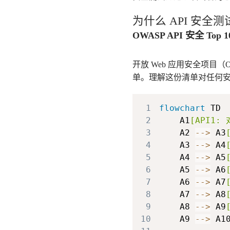
为什么 API 安全
OWASP API 安全 Top 1
开放 Web 应用安全项目（
单。理解这份清单对任何
1
flowchart
2
    A1
[API1:
3
    A2 
-->
 A3
4
    A3 
-->
 A4
5
    A4 
-->
 A5
6
    A5 
-->
 A6
7
    A6 
-->
 A7
8
    A7 
-->
 A8
9
    A8 
-->
 A9
10
    A9 
-->
 A1