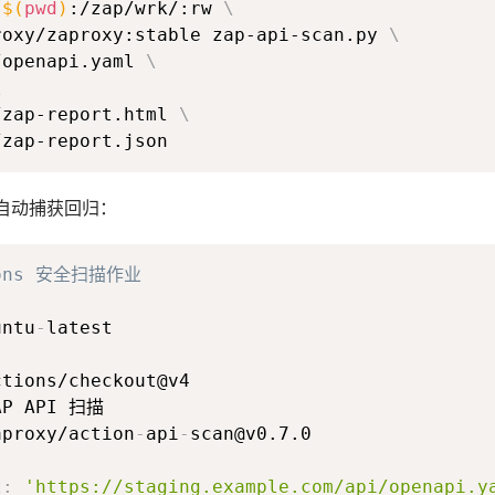
 
$(
pwd
)
:/zap/wrk/:rw 
\
roxy/zaproxy:stable zap-api-scan.py 
\
/openapi.yaml 
\
\
/zap-report.html 
\
自动捕获回归：
tions 安全扫描作业
:
untu
-
aproxy/action
-
api
-
t
:
'https://staging.example.com/api/openapi.y