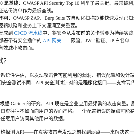
 10 是基线
：OWASP API Security Top 10 列举了最关键、最
证这份清单作为最低基线。
一不可
：OWASP ZAP、Burp Suite 等自动化扫描器能快速发现
逻辑缺陷和业务上下文漏洞至关重要。
集成到
CI/CD 流水线
中，将安全从发布前的关卡转变为持续实践
部署带有安全插件的
API 网关
——限流、JWT 验证、IP 白名
有效减小攻击面。
试？
I 进行系统性评估，以发现攻击者可能利用的漏洞、错误配置和设
应用安全测试不同，API 安全测试针对的是
程序化接口
——支撑现
根据 Gartner 的研究，API 现在是企业应用最频繁的攻击向量。
全审查往往不如面向用户的界面严格。一个配置错误的端点可能
许任意用户访问其他用户的数据。
维探测 API——在真实攻击者发现之前找到弱点——来解决这