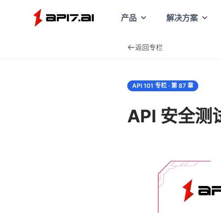
API7
产品
解决方案
返回专栏
API 101 专栏 · 第
87
章
API 安全