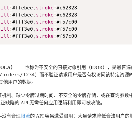
fill
:
#ffebee
,
stroke
:
#c62828
fill
:
#ffebee
,
stroke
:
#c62828
fill
:
#fff3e0
,
stroke
:
#f57c00
fill
:
#fff3e0
,
stroke
:
#f57c00
fill
:
#fff3e0
,
stroke
:
#f57c00
OLA）
——也称为不安全的直接对象引用（IDOR），是最普遍的 A
/orders/1234
）而不验证请求用户是否有权访问该特定资源
问其他用户的数据。
证机制、缺少令牌过期时间、不安全的令牌存储，或在查询参数
证缺陷的 API 无需任何应用逻辑利用即可被攻破。
—没有合理
限流
的 API 容易遭受滥用：大量请求降低合法用户