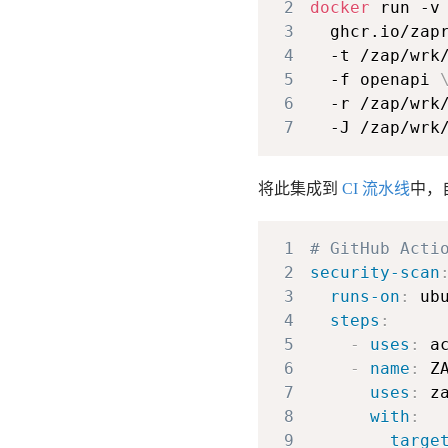
2
docker
 run -v
3
  ghcr.io/zap
4
  -t /zap/wrk
5
  -f openapi 
6
  -r /zap/wrk
7
将此集成到
CI 流水线
中，
1
# GitHub Ac
2
security-scan
3
runs-on
:
 ub
4
steps
:
5
-
uses
:
6
-
name
:
7
uses
:
 z
8
with
:
9
targe