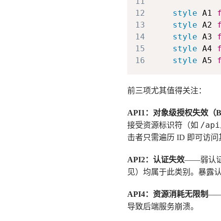
11
12
style
 A1 
13
style
 A2 
14
style
 A3 
15
style
 A4 
16
style
 A5 
前三项尤其值得关注：
API1：对象级授权失效（B
/api
接受资源标识符（如
击者只需遍历 ID 即可访
API2：认证失效
——弱认
见）均属于此类别。暴露认
API4：资源消耗无限制
—
导致后端服务崩溃。