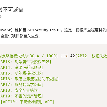
测试不可或缺
0
OWASP）维护着
API Security Top 10
，这是一份按严重程度排列的
安全测试项目都至关重要：
 对象级授权失效\nBOLA / IDOR]
-->
 A2
[API2: 认证失效
[API3: 对象属性级授权失效]
[API4: 资源消耗无限制]
[API5: 功能级授权失效]
[API6: 敏感业务流程访问不受限]
[API7: 服务端请求伪造]
[API8: 安全配置错误]
[API9: 不当的资产管理]
0
[API10: 不安全地使用 API]