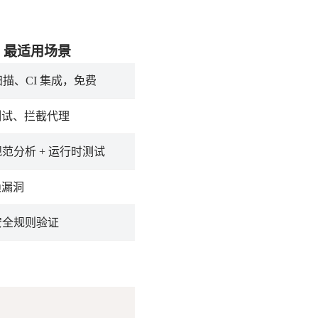
最适用场景
 扫描、CI 集成，免费
测试、拦截代理
I 规范分析 + 运行时测试
赖漏洞
I 安全规则验证